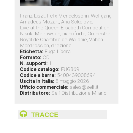
Franz Liszt, Felix Mendelssohn, Wolfgang
Amadeus Mozart, Ana Sokolovic,
Live at the Queen Elisabeth Competition
Nikola Meeuwsen, pianoforte, Orchestre
Royal de Chambre de Wallonie, Vahan
Mardirossian, direzione
Etichetta:
Fuga Libera
Formato:
CD
N. supporti:
1
Codice catalogo:
FUG869
Codice a barre:
5400439008694
Uscita in Italia:
8 maggio 2026
Ufficio commerciale:
sales@self.it
Distributore:
Self Distribuzione Milano
TRACCE