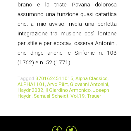
brano e la triste Pavana dolorosa
assumono una funzione quasi catartica
che, a mio avviso, rivela una perfetta
integrazione tra musiche così lontane
per stile e per epoca», osserva Antonini,
che dirige anche le Sinfonie n. 108
(1762) e n. 52 (1771).
Tagged
3701624511015
,
Alpha Classics
,
ALPHA1101
,
Arvo Pärt
,
Giovanni Antonini
,
Haydn2032
,
Il Giardino Armonico
,
Joseph
Haydn
,
Samuel Scheidt
,
Vol.19: Trauer
NAVIGAZIONE
ARTICOLI