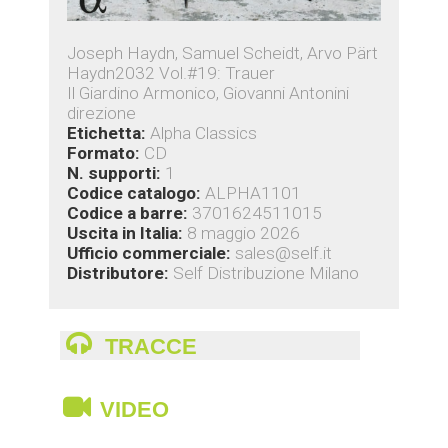
Joseph Haydn, Samuel Scheidt, Arvo Pärt
Haydn2032 Vol.#19: Trauer
Il Giardino Armonico, Giovanni Antonini
direzione
Etichetta:
Alpha Classics
Formato:
CD
N. supporti:
1
Codice catalogo:
ALPHA1101
Codice a barre:
3701624511015
Uscita in Italia:
8 maggio 2026
Ufficio commerciale:
sales@self.it
Distributore:
Self Distribuzione Milano
TRACCE
VIDEO