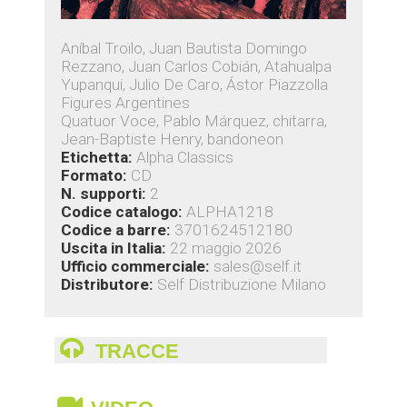
Aníbal Troïlo, Juan Bautista Domingo
Rezzano, Juan Carlos Cobián, Atahualpa
Yupanqui, Julio De Caro, Ástor Piazzolla
Figures Argentines
Quatuor Voce, Pablo Márquez, chitarra,
Jean-Baptiste Henry, bandoneon
Etichetta:
Alpha Classics
Formato:
CD
N. supporti:
2
Codice catalogo:
ALPHA1218
Codice a barre:
3701624512180
Uscita in Italia:
22 maggio 2026
Ufficio commerciale:
sales@self.it
Distributore:
Self Distribuzione Milano
TRACCE