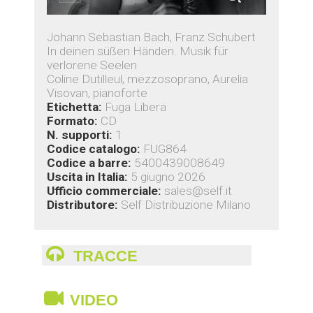
Johann Sebastian Bach, Franz Schubert
In deinen süßen Händen. Musik für
verlorene Seelen
Coline Dutilleul, mezzosoprano, Aurelia
Visovan, pianoforte
Etichetta:
Fuga Libera
Formato:
CD
N. supporti:
1
Codice catalogo:
FUG864
Codice a barre:
5400439008649
Uscita in Italia:
5 giugno 2026
Ufficio commerciale:
sales@self.it
Distributore:
Self Distribuzione Milano
TRACCE
VIDEO