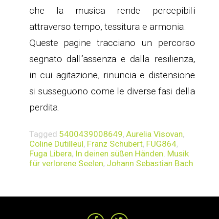
che la musica rende percepibili
attraverso tempo, tessitura e armonia.
Queste pagine tracciano un percorso
segnato dall’assenza e dalla resilienza,
in cui agitazione, rinuncia e distensione
si susseguono come le diverse fasi della
perdita.
Tagged
5400439008649
,
Aurelia Visovan
,
Coline Dutilleul
,
Franz Schubert
,
FUG864
,
Fuga Libera
,
In deinen süßen Händen. Musik
für verlorene Seelen
,
Johann Sebastian Bach
NAVIGAZIONE
ARTICOLI